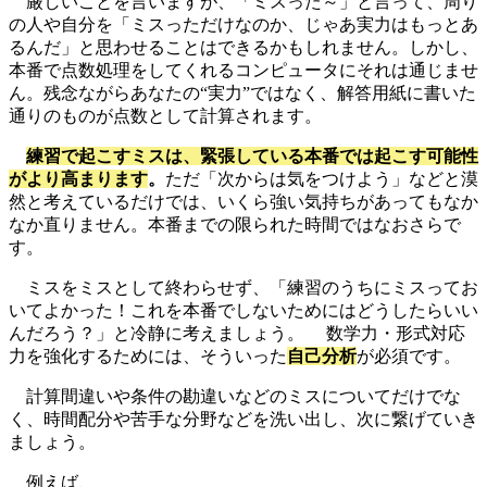
厳しいことを言いますが、「ミスった～」と言って、周り
の人や自分を「ミスっただけなのか、じゃあ実力はもっとあ
るんだ」と思わせることはできるかもしれません。しかし、
本番で点数処理をしてくれるコンピュータにそれは通じませ
ん。残念ながらあなたの“実力”ではなく、解答用紙に書いた
通りのものが点数として計算されます。
練習で起こすミスは、緊張している本番では起こす可能性
がより高まります
。
ただ「次からは気をつけよう」などと漠
然と考えているだけでは、いくら強い気持ちがあってもなか
なか直りません。本番までの限られた時間ではなおさらで
す。
ミスをミスとして終わらせず、「練習のうちにミスってお
いてよかった！これを本番でしないためにはどうしたらいい
んだろう？」と冷静に考えましょう。 数学力・形式対応
力を強化するためには、そういった
自己分析
が必須です。
計算間違いや条件の勘違いなどのミスについてだけでな
く、時間配分や苦手な分野などを洗い出し、次に繋げていき
ましょう。
例えば、