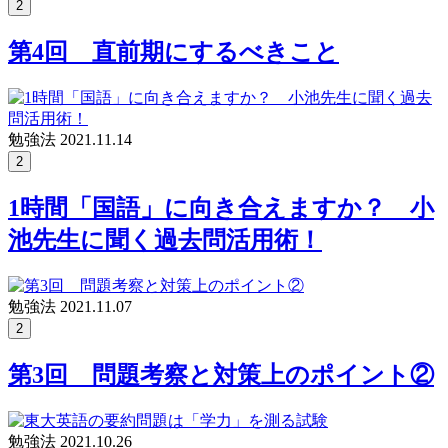
2
第4回 直前期にするべきこと
勉強法
2021.11.14
2
1時間「国語」に向き合えますか？ 小
池先生に聞く過去問活用術！
勉強法
2021.11.07
2
第3回 問題考察と対策上のポイント②
勉強法
2021.10.26