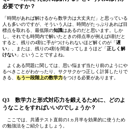
必要ですか？
「時間があれば解けるから数学力は大丈夫だ」と思っている
人も多いのですが、そういう人は、時間がたっぷりあれば目
標点を取れる、最低限の
知識
はあるのだと思います。しか
し、それでも時間内で解いたときの得点率が例えば6割だと
すると、残りの4割に手がつけられないほど解くのが「
遅
い
」、または、残りの4割を間違ってしまうほど「
正しく解
けない
」ということですよね。
よくある問題に関しては、思い悩まず当たり前のようにや
るべきことがわかったり、サクサクかつ正しく計算したりで
きる、
もう一段階上の
数学力
をつける必要があります。
Q3 数学力と形式対応力を鍛えるために、どのよ
うなことをすればいいのでしょうか？
ここでは、共通テスト直前の1ヵ月半を効果的に使うため
の勉強法をご紹介しましょう。