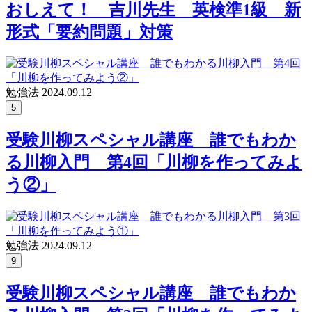
おしえて！ 吉川先生 英検準1級 新
形式「要約問題」対策
勉強法
2024.09.12
5
受験川柳スペシャル講座 誰でもわか
る川柳入門 第4回「川柳を作ってみよ
う②」
勉強法
2024.09.12
9
受験川柳スペシャル講座 誰でもわか