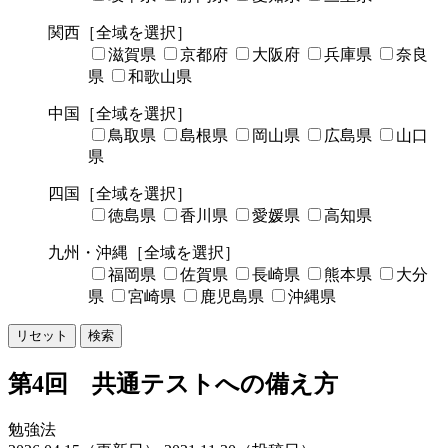
関西
［全域を選択］
滋賀県
京都府
大阪府
兵庫県
奈良
県
和歌山県
中国
［全域を選択］
鳥取県
島根県
岡山県
広島県
山口
県
四国
［全域を選択］
徳島県
香川県
愛媛県
高知県
九州・沖縄
［全域を選択］
福岡県
佐賀県
長崎県
熊本県
大分
県
宮崎県
鹿児島県
沖縄県
リセット
検索
第4回 共通テストへの備え方
勉強法