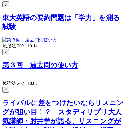
5
東大英語の要約問題は「学力」を測る
試験
勉強法
2021.10.14
2
第３回 過去問の使い方
勉強法
2021.10.07
2
ライバルに差をつけたいならリスニン
グが狙い目！？ スタディサプリ大人
気講師・肘井学が語る、リスニングが