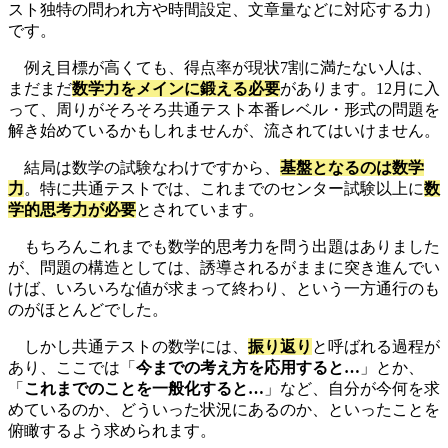
スト独特の問われ方や時間設定、文章量などに対応する力）
です。
例え目標が高くても、得点率が現状7割に満たない人は、
まだまだ
数学力をメインに鍛える必要
があります。12月に入
って、周りがそろそろ共通テスト本番レベル・形式の問題を
解き始めているかもしれませんが、流されてはいけません。
結局は数学の試験なわけですから、
基盤となるのは数学
力
。特に共通テストでは、これまでのセンター試験以上に
数
学的思考力が必要
とされています。
もちろんこれまでも数学的思考力を問う出題はありました
が、問題の構造としては、誘導されるがままに突き進んでい
けば、いろいろな値が求まって終わり、という一方通行のも
のがほとんどでした。
しかし共通テストの数学には、
振り返り
と呼ばれる過程が
あり、ここでは「
今までの考え方を応用すると…
」とか、
「
これまでのことを一般化すると…
」など、自分が今何を求
めているのか、どういった状況にあるのか、といったことを
俯瞰するよう求められます。