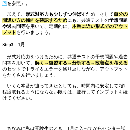
回
を参照）。
加えて、
形式
対応力も
少し
ず
つ
伸ばす
ため、そして
自分の
間違い方の傾向を確認するため
にも、共通テストの
予想問題
や過去問等
を用いて、定期的に、
本番に近い形式でのアウト
プット
も行いましょう。
Step3 1月
形式対応力をつけるために、共通テストの予想問題や過去
問等を用いて、
解く→復習する→分析する→改善点を考える
のセットでトライ＆エラーを繰り返しながら、アウトプット
をたくさん行いましょう。
いくら本番が迫ってきたとしても、時間内に安定して7割
程度取れるようにならない限りは、並行してインプットも続
けてください。
ちなみに私は受験生のとき、1月に入ってからセンター試