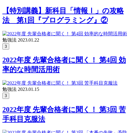
【特別講義】新科目「情報Ⅰ」の攻略
法 第1回『プログラミング』②
勉強法
2023.01.22
3
2022年度 先輩合格者に聞く！ 第4回 効
率的な時間活用術
勉強法
2023.01.15
3
2022年度 先輩合格者に聞く！ 第3回 苦
手科目克服法