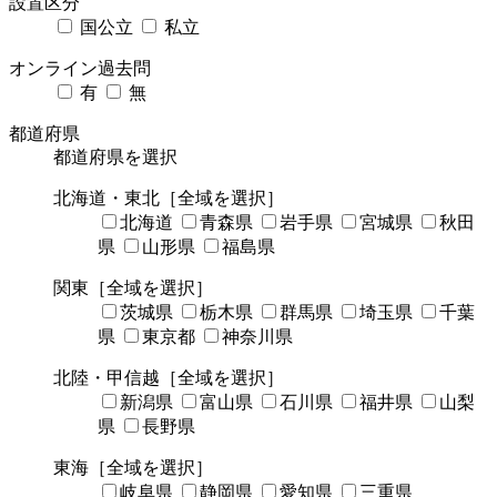
設置区分
国公立
私立
オンライン過去問
有
無
都道府県
都道府県を選択
北海道・東北
［全域を選択］
北海道
青森県
岩手県
宮城県
秋田
県
山形県
福島県
関東
［全域を選択］
茨城県
栃木県
群馬県
埼玉県
千葉
県
東京都
神奈川県
北陸・甲信越
［全域を選択］
新潟県
富山県
石川県
福井県
山梨
県
長野県
東海
［全域を選択］
岐阜県
静岡県
愛知県
三重県