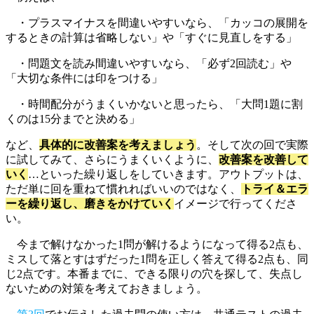
・プラスマイナスを間違いやすいなら、「カッコの展開を
するときの計算は省略しない」や「すぐに見直しをする」
・問題文を読み間違いやすいなら、「必ず2回読む」や
「大切な条件には印をつける」
・時間配分がうまくいかないと思ったら、「大問1題に割
くのは15分までと決める」
など、
具体的に改善案を考えましょう
。そして次の回で実際
に試してみて、さらにうまくいくように、
改善案を改善して
いく
…といった繰り返しをしていきます。アウトプットは、
ただ単に回を重ねて慣れればいいのではなく、
トライ＆エラ
ーを繰り返し、磨きをかけていく
イメージで行ってくださ
い。
今まで解けなかった1問が解けるようになって得る2点も、
ミスして落とすはずだった1問を正しく答えて得る2点も、同
じ2点です。本番までに、できる限りの穴を探して、失点し
ないための対策を考えておきましょう。