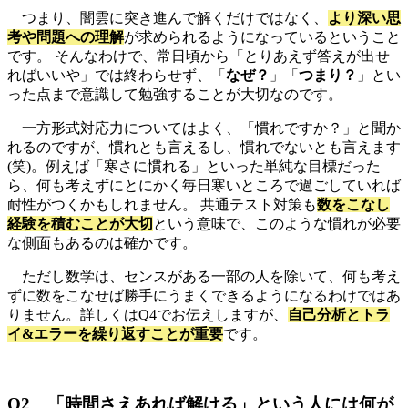
つまり、闇雲に突き進んで解くだけではなく、
より深い思
考や問題への理解
が求められるようになっているということ
です。
そんなわけで、常日頃から「とりあえず答えが出せ
ればいいや」では終わらせず、「
なぜ？
」「
つまり？
」とい
った点まで意識して勉強することが大切なのです。
一方形式対応力についてはよく、「慣れですか？」と聞か
れるのですが、慣れとも言えるし、慣れでないとも言えます
(笑)。例えば
「寒さに慣れる」といった単純な目標だった
ら、何も考えずにとにかく毎日寒いところで過ごしていれば
耐性がつくかもしれません。 共通テスト対策も
数をこなし
経験を積むことが大切
という意味で、
このような慣れが必要
な側面もあるのは確かです。
ただし数学は、センスがある一部の人を除いて、何も考え
ずに数をこなせば勝手にうまくできるようになるわけではあ
りません。詳しくはQ4でお伝えしますが、
自己分析とトラ
イ&エラーを繰り返すことが重要
です。
Q2 「時間さえあれば解ける」という人には何が