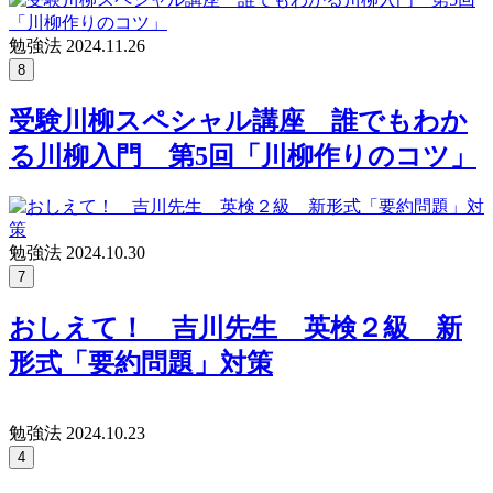
勉強法
2024.11.26
8
受験川柳スペシャル講座 誰でもわか
る川柳入門 第5回「川柳作りのコツ」
勉強法
2024.10.30
7
おしえて！ 吉川先生 英検２級 新
形式「要約問題」対策
勉強法
2024.10.23
4