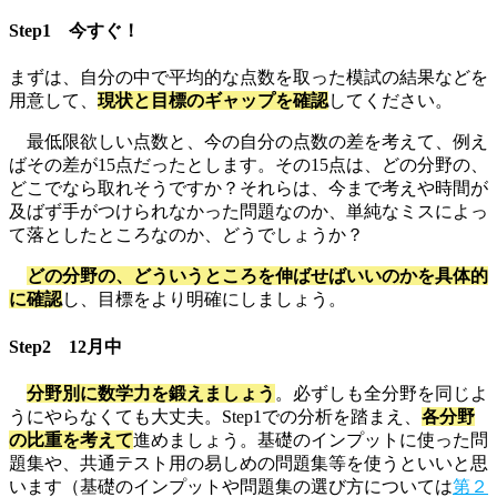
Step1 今すぐ！
まずは、自分の中で平均的な点数を取った模試の結果などを
用意して、
現状と目標のギャップを確認
してください。
最低限欲しい点数と、今の自分の点数の差を考えて、例え
ばその差が15点だったとします。その15点は、どの分野の、
どこでなら取れそうですか？それらは、今まで考えや時間が
及ばず手がつけられなかった問題なのか、単純なミスによっ
て落としたところなのか、どうでしょうか？
どの分野の、どういうところを伸ばせばいいのかを具体的
に確認
し、目標をより明確にしましょう。
Step2 12月中
分野別に数学力を鍛えましょう
。必ずしも全分野を同じよ
うにやらなくても大丈夫。Step1での分析を踏まえ、
各分野
の比重を考えて
進めましょう。基礎のインプットに使った問
題集や、共通テスト用の易しめの問題集等を使うといいと思
います（基礎のインプットや問題集の選び方については
第２