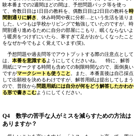
験本番までの2週間ほどの間は、予想問題パック等を使っ
て、奇数日目は1日目の教科を、偶数日目は2日目の教科を
時
間割通りに解き
、休み時間や夜に分析…という生活を送りま
した。いつもは学校かリビングで勉強していたのですが、時
間割通り進めるために自分の部屋にこもり、眠くならないよ
う暖房をつけずにいたら、寒すぎて足がおかしくなったこと
をなぜか今でもよく覚えています(笑)。
予想問題や過去問等でアウトプットする際の注意点として
は、
本番を意識する
ようにしてくださいね。 特に、解答
用紙にマークする時間も含めての制限時間なので、面倒臭い
ですが
マークシートも使うこと
。また、本番直後は自己採点
して出願校を決めるわけですが、解答用紙は提出してしまう
ので、普段から
問題用紙には自分が何をどう解答したかわか
る形で書きこむ
ようにしてください。
Q4 数学の苦手な人がミスを減らすための方法は
ありますか？