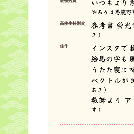
いつもより 
最優秀賞
やろうは馬鹿野
参考書 蛍光
高校生特別賞
き）
インスタで 
佳作
絵馬の字も 
うたた寝に 
ベクトルが 
あき）
教師より ア
す）