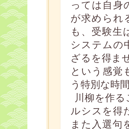
っては自身
が求められ
も、受験生
システムの
ざるを得ま
という感覚
う特別な時
川柳を作る
ルシスを得
また入選句