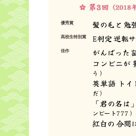
髪の毛と 勉
優秀賞
E判定 逆転
高校生特別賞
がんばった 
佳作
コンビニが 
う）
英単語 トイ
だ）
「君の名は」
ンビート777）
紅白の 合間