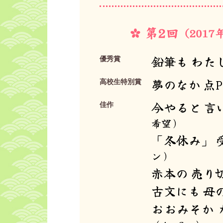
鉛筆も わた
優秀賞
夢のなか 点
高校生特別賞
今やると 言
佳作
希望）
「冬休み」 
ン）
赤本の 売り
古文にも 母
おおみそか 