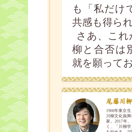
も「私だけ
共感も得ら
さあ、これ
柳と合否は
就を願って
1960年東
川柳文化振興
家。2017
く、「川柳学
を始める。川