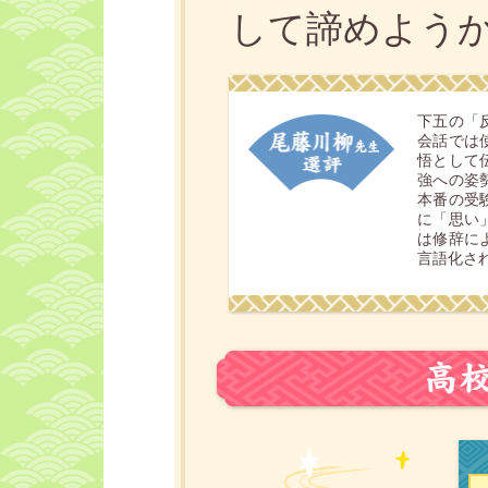
して諦めよう
下五の「
会話では
悟として
強への姿
本番の受
に「思い
は修辞に
言語化さ