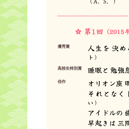
（A．S．）
人生を 決め
優秀賞
ト）
睡眠と 勉強
高校生特別賞
オリオン座 
佳作
それとなく 
い）
アイドルの 
早起きは 三