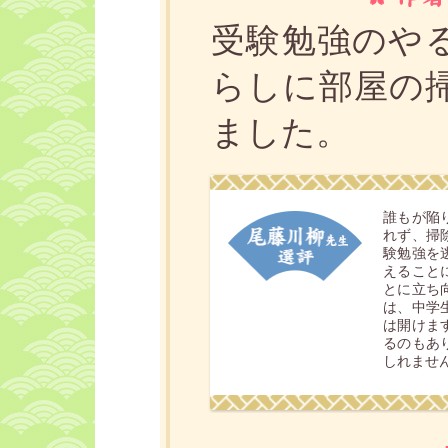
受験勉強のや
らしに部屋の
ました。
誰もが陥
れず、掃
験勉強を
えること
とに立ち
は、中学
は開けま
るのもあ
しれませ