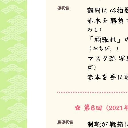
難問に 心拍
優秀賞
赤本を 勝負
わし）
「頑張れ」の
（おちび。）
マスク跡 写
ば）
赤本を 手に
制靴が 靴箱
最優秀賞