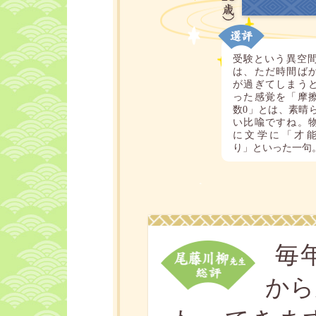
受験という異空
は、ただ時間ば
が過ぎてしまう
った感覚を「摩
数0」とは、素晴
い比喩ですね。
に文学に「才
り」といった一句
毎
から