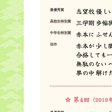
志望校 優し
最優秀賞
三学期 歩幅
高校生特別賞
赤本に ふせ
中学生特別賞
赤本が 少し
佳作
合格しても
無駄のない 
夢の中 解け