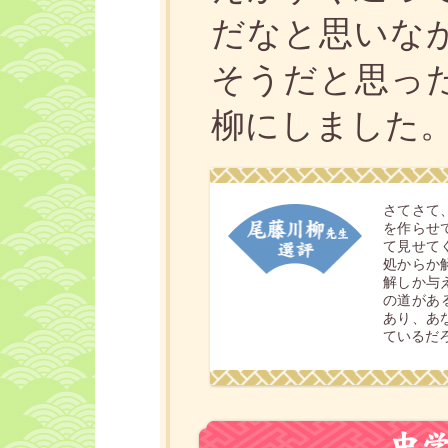
だなと思いな
そうだと思っ
柳にしました
さてさて
を作らせ
て見せて
処からか
解しか与
の道がある
あり、あ
ているだ