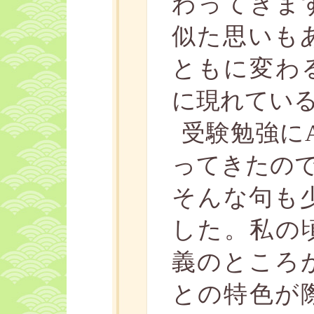
わってきま
似た思いも
ともに変わ
に現れてい
受験勉強に
ってきたの
そんな句も
した。私の
義のところ
との特色が