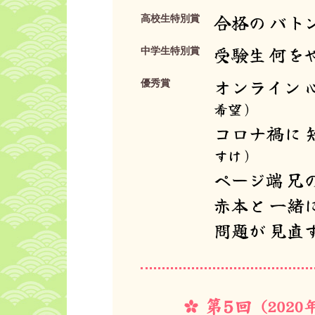
合格の バト
高校生特別賞
受験生 何を
中学生特別賞
オンライン 
優秀賞
希望）
コロナ禍に 
すけ）
ページ端 兄
赤本と 一緒
問題が 見直