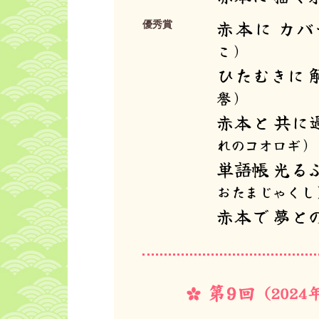
赤本に カバ
優秀賞
こ）
ひたむきに 
譽）
赤本と 共に
れのコオロギ）
単語帳 光る
おたまじゃくし
赤本で 夢と