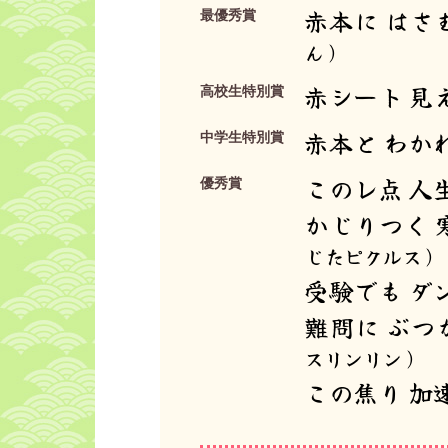
赤本に はさ
最優秀賞
ん）
赤シート 見
高校生特別賞
赤本と わか
中学生特別賞
このレ点 人
優秀賞
かじりつく 
じたピクルス）
受験でも ダ
難問に ぶつ
スリンリン）
この焦り 加