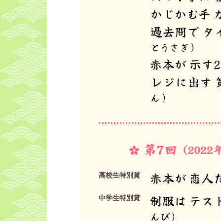
かじかむ手 
過去問で タ
とうさぎ）
赤本が 示す
レジに出す 
ん）
赤本が 恋人
高校生特別賞
制服は テス
中学生特別賞
んび）