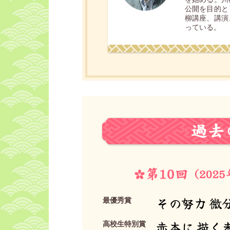
公開を目的と
柳講座、講演
っている。
その努力 微
最優秀賞
赤本に 描く
高校生特別賞