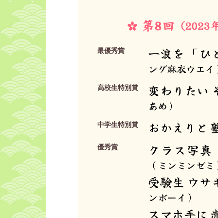
一浪を 「ひ
最優秀賞
ング麻衣ウエイ
変わりたい 
高校生特別賞
あめ）
おかえりと 
中学生特別賞
クラス写真
優秀賞
（ミンミンゼミ
受験生 ウサ
ンボーイ）
スマホ手に 