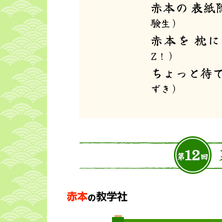
赤本の 表紙
験生）
赤本を 枕
Z！）
ちょっと待て
ずき）